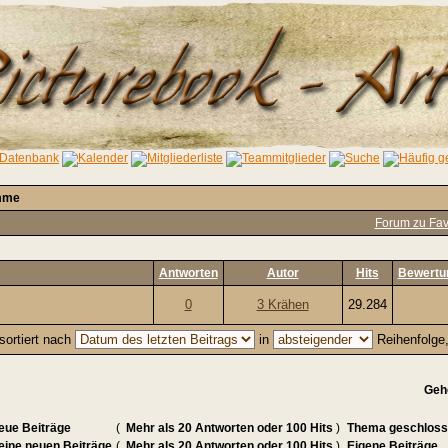
mme
Forum zu Fav
Antworten
Autor
Hits
Bewertu
0
3 Krähen
29.284
sortiert nach
in
Reihenfolge
Geh
eue Beiträge
(
Mehr als 20 Antworten oder 100 Hits
)
Thema geschlos
eine neuen Beiträge
(
Mehr als 20 Antworten oder 100 Hits
)
Eigene Beiträge