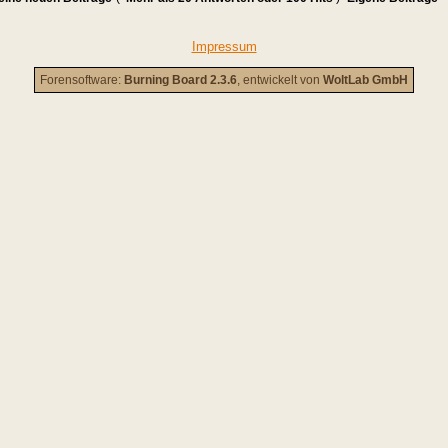
Impressum
Forensoftware:
Burning Board 2.3.6
, entwickelt von
WoltLab GmbH