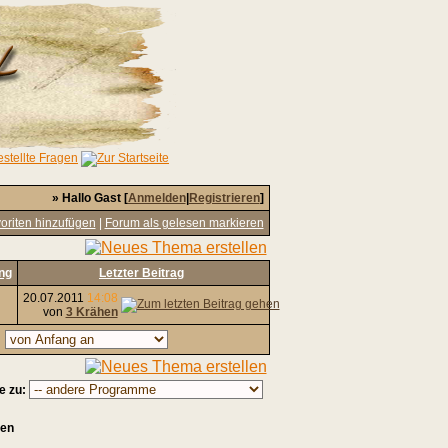
» Hallo Gast [
Anmelden
|
Registrieren
]
oriten hinzufügen
|
Forum als gelesen markieren
ng
Letzter Beitrag
20.07.2011
14:08
von
3 Krähen
,
e zu:
sen