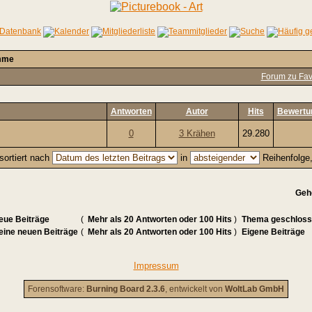
mme
Forum zu Fav
Antworten
Autor
Hits
Bewertu
0
3 Krähen
29.280
sortiert nach
in
Reihenfolge
Geh
eue Beiträge
(
Mehr als 20 Antworten oder 100 Hits
)
Thema geschlos
eine neuen Beiträge
(
Mehr als 20 Antworten oder 100 Hits
)
Eigene Beiträge
Impressum
Forensoftware:
Burning Board 2.3.6
, entwickelt von
WoltLab GmbH