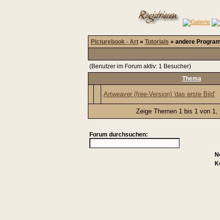
Picturebook - Art
»
Tutorials
» andere Progra
(Benutzer im Forum aktiv: 1 Besucher)
Thema
Artweaver (free-Version) 'das erste Bild'
Zeige Themen 1 bis 1 von 1, 
Forum durchsuchen:
N
K