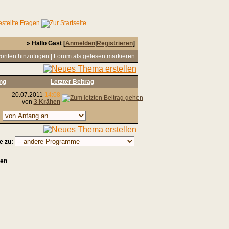
» Hallo Gast [
Anmelden
|
Registrieren
]
oriten hinzufügen
|
Forum als gelesen markieren
ng
Letzter Beitrag
20.07.2011
14:08
von
3 Krähen
,
e zu:
sen