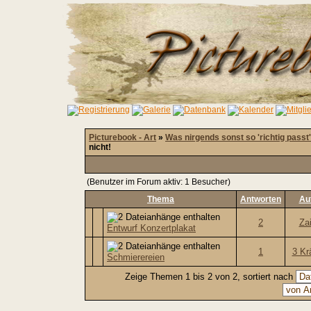
Picturebook - Art
»
Was nirgends sonst so 'richtig passt'
nicht!
(Benutzer im Forum aktiv: 1 Besucher)
Thema
Antworten
Au
2
Za
Entwurf Konzertplakat
1
3 Kr
Schmierereien
Zeige Themen 1 bis 2 von 2, sortiert nach