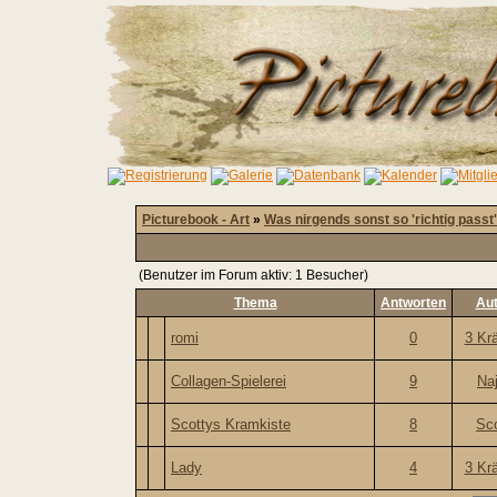
Picturebook - Art
»
Was nirgends sonst so 'richtig passt'
(Benutzer im Forum aktiv: 1 Besucher)
Thema
Antworten
Aut
romi
0
3 Kr
Collagen-Spielerei
9
Naj
Scottys Kramkiste
8
Sco
Lady
4
3 Kr