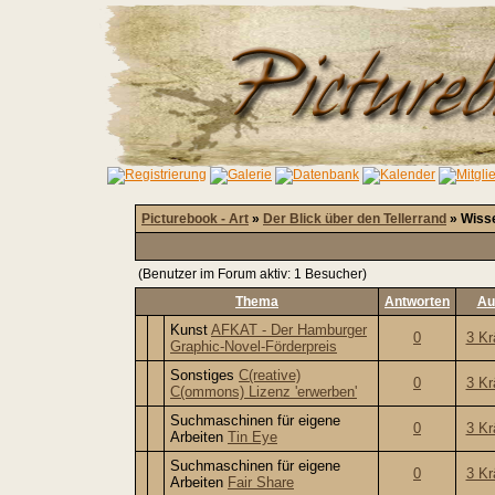
Picturebook - Art
»
Der Blick über den Tellerrand
» Wiss
(Benutzer im Forum aktiv: 1 Besucher)
Thema
Antworten
Au
Kunst
AFKAT - Der Hamburger
0
3 Kr
Graphic-Novel-Förderpreis
Sonstiges
C(reative)
0
3 Kr
C(ommons) Lizenz 'erwerben'
Suchmaschinen für eigene
0
3 Kr
Arbeiten
Tin Eye
Suchmaschinen für eigene
0
3 Kr
Arbeiten
Fair Share