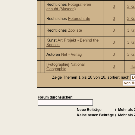
Rechtliches
Fotografieren
0
3 Kr
erlaubt (Museen)
Rechtliches
Fotorecht.de
0
3 Kr
Rechtliches
Zooliste
0
3 Kr
Kunst
Art Projekt - Behind the
0
3 Kr
Scenes
Autoren
Net - Verlag
0
3 Kr
[Fotographie] National
0
Ha
Geographic
Zeige Themen 1 bis 10 von 10, sortiert nach
Forum durchsuchen:
Neue Beiträge
(
Mehr als 
Keine neuen Beiträge
(
Mehr als 