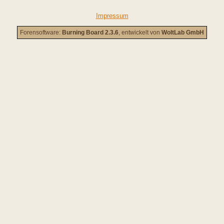
Impressum
Forensoftware:
Burning Board 2.3.6
, entwickelt von
WoltLab GmbH