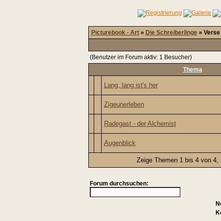
Picturebook - Art
»
Die Schreiberlinge
» Verse
(Benutzer im Forum aktiv: 1 Besucher)
Thema
Lang, lang ist's her
Zigeunerleben
Radegast - der Alchemist
Augenblick
Zeige Themen 1 bis 4 von 4, 
Forum durchsuchen:
N
K