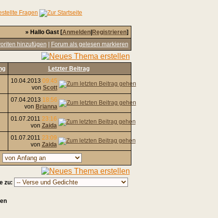
» Hallo Gast [
Anmelden
|
Registrieren
]
oriten hinzufügen
|
Forum als gelesen markieren
ng
Letzter Beitrag
10.04.2013
09:45
von
Scott
07.04.2013
18:56
von
Brianna
01.07.2011
23:16
von
Zaida
01.07.2011
23:09
von
Zaida
,
e zu:
sen