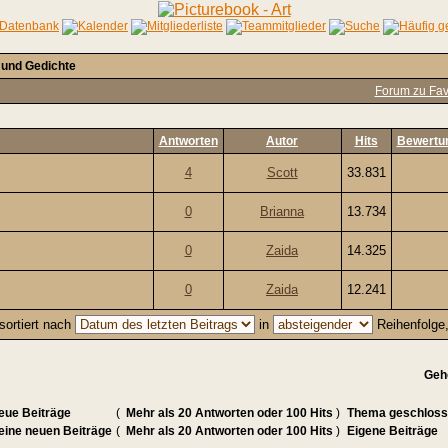
 und Gedichte
Forum zu Fav
Antworten
Autor
Hits
Bewertu
4
Scott
33.831
0
Brianna
13.734
0
Zaida
14.325
0
Zaida
12.241
sortiert nach
in
Reihenfolge
Geh
eue Beiträge
(
Mehr als 20 Antworten oder 100 Hits
)
Thema geschlos
eine neuen Beiträge
(
Mehr als 20 Antworten oder 100 Hits
)
Eigene Beiträge