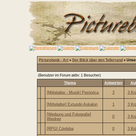
Picturebook - Art
»
Der Blick über den Tellerrand
» Unse
(Benutzer im Forum aktiv: 1 Besucher)
Thema
Antworten
Au
[Mittelalter - Musik] Pestorica
3
3 Kr
[Mittelalter] Extundo Askalon
1
3 Kr
[Werbung und Fotografie]
0
3 Kr
Weidner
[RPG] Córdoba
0
3 Kr