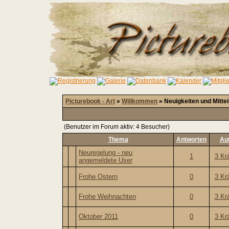
Picturebook - Art
»
Willkommen
» Neuigkeiten und Mitte
(Benutzer im Forum aktiv: 4 Besucher)
Thema
Antworten
Au
Neuregelung - neu
1
3 Kr
angemeldete User
Frohe Ostern
0
3 Kr
Frohe Weihnachten
0
3 Kr
Oktober 2011
0
3 Kr