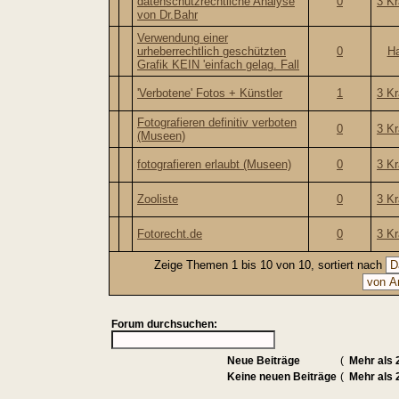
datenschutzrechtliche Analyse
0
3 K
von Dr.Bahr
Verwendung einer
urheberrechtlich geschützten
0
Ha
Grafik KEIN 'einfach gelag. Fall
'Verbotene' Fotos + Künstler
1
3 K
Fotografieren definitiv verboten
0
3 K
(Museen)
fotografieren erlaubt (Museen)
0
3 K
Zooliste
0
3 K
Fotorecht.de
0
3 K
Zeige Themen 1 bis 10 von 10, sortiert nach
Forum durchsuchen:
Neue Beiträge
(
Mehr als 
Keine neuen Beiträge
(
Mehr als 