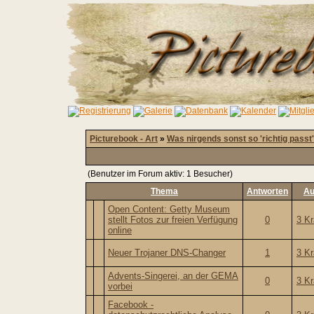
Picturebook - Art
»
Was nirgends sonst so 'richtig passt'
(Benutzer im Forum aktiv: 1 Besucher)
Thema
Antworten
Au
Open Content: Getty Museum
stellt Fotos zur freien Verfügung
0
3 K
online
Neuer Trojaner DNS-Changer
1
3 K
Advents-Singerei, an der GEMA
0
3 K
vorbei
Facebook -