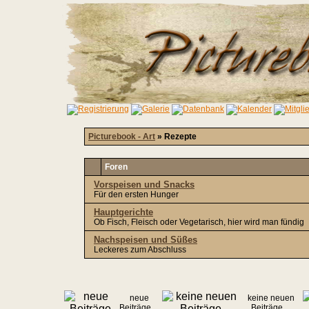
Picturebook - Art
» Rezepte
Foren
Vorspeisen und Snacks
Für den ersten Hunger
Hauptgerichte
Ob Fisch, Fleisch oder Vegetarisch, hier wird man fündig
Nachspeisen und Süßes
Leckeres zum Abschluss
neue
keine neuen
Beiträge
Beiträge