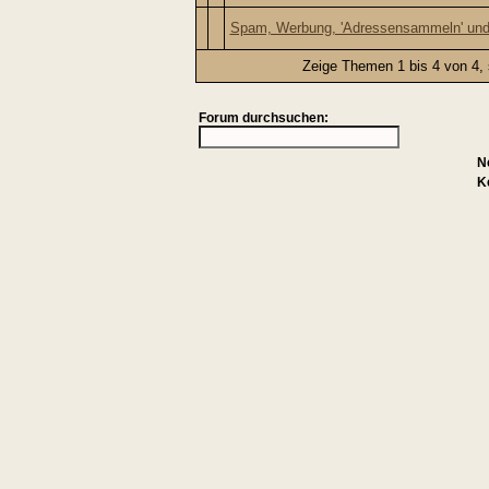
Spam, Werbung, 'Adressensammeln' und
Zeige Themen 1 bis 4 von 4, 
Forum durchsuchen:
N
K