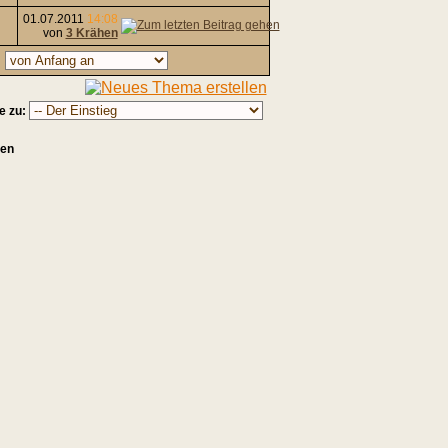
01.07.2011
14:08
von
3 Krähen
,
e zu:
sen