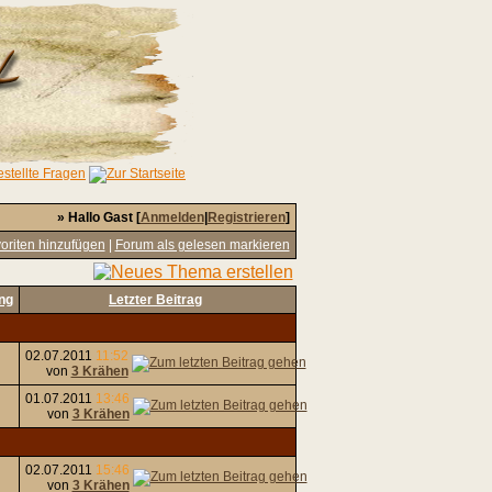
» Hallo Gast [
Anmelden
|
Registrieren
]
oriten hinzufügen
|
Forum als gelesen markieren
ng
Letzter Beitrag
02.07.2011
11:52
von
3 Krähen
01.07.2011
13:46
von
3 Krähen
02.07.2011
15:46
von
3 Krähen