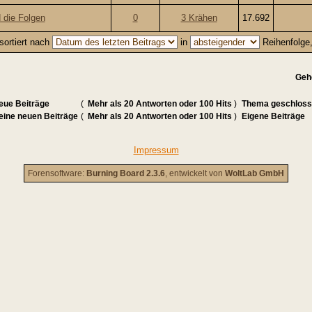
 die Folgen
0
3 Krähen
17.692
sortiert nach
in
Reihenfolge
Geh
eue Beiträge
(
Mehr als 20 Antworten oder 100 Hits
)
Thema geschlos
eine neuen Beiträge
(
Mehr als 20 Antworten oder 100 Hits
)
Eigene Beiträge
Impressum
Forensoftware:
Burning Board 2.3.6
, entwickelt von
WoltLab GmbH