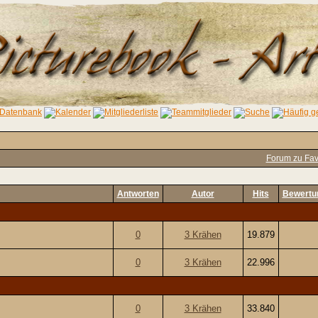
Forum zu Fav
Antworten
Autor
Hits
Bewertu
0
3 Krähen
19.879
0
3 Krähen
22.996
0
3 Krähen
33.840