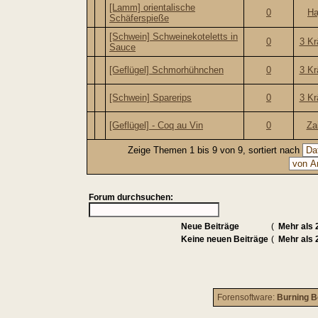
[Lamm] orientalische
0
Ha
Schäferspieße
[Schwein] Schweinekoteletts in
0
3 Kr
Sauce
[Geflügel] Schmorhühnchen
0
3 Kr
[Schwein] Sparerips
0
3 Kr
[Geflügel] - Coq au Vin
0
Za
Zeige Themen 1 bis 9 von 9, sortiert nach
Forum durchsuchen:
Neue Beiträge
(
Mehr als 
Keine neuen Beiträge
(
Mehr als 
Forensoftware:
Burning B