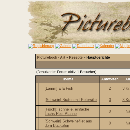
Picturebook - Art
»
Rezepte
» Hauptgerichte
(Benutzer im Forum aktiv: 1 Besucher)
Thema
Antworten
Au
[Lamm] a la Fish
2
3 Kr
[Schwein] Braten mit Petersilie
0
3 Kr
[Fisch]: schnelle, einfache
0
Na
Lachs-Reis-Pfanne
[Schwein] Schweinefilet aus
0
Na
dem Backofen