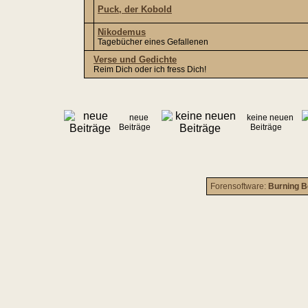
Puck, der Kobold
Nikodemus
Tagebücher eines Gefallenen
Verse und Gedichte
Reim Dich oder ich fress Dich!
neue
keine neuen
Beiträge
Beiträge
Forensoftware:
Burning B