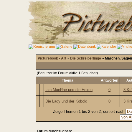
Picturebook - Art
»
Die Schreiberlinge
» Märchen, Sagen
(Benutzer im Forum aktiv: 1 Besucher)
Thema
Antworten
Aut
Iain MacRae und die Hexen
0
3 Kr
Die Lady und der Kobold
0
3 Kr
Zeige Themen 1 bis 2 von 2, sortiert nach
Forum durchsuchen: