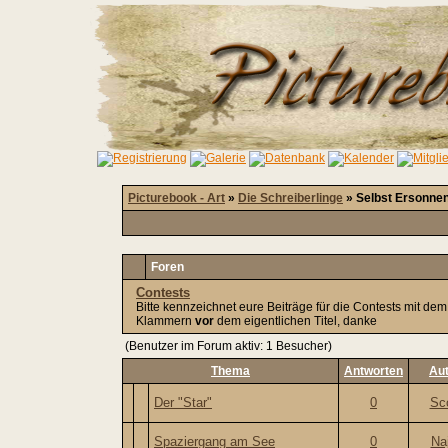
Picturebook - Art
»
Die Schreiberlinge
» Selbst Ersonne
Foren
Contests
Bitte kennzeichnet eure Beiträge für die Contests mit d
Klammern
vor
dem eigentlichen Titel, danke
(Benutzer im Forum aktiv: 1 Besucher)
Thema
Antworten
Au
Der "Star"
0
Sc
Spaziergang am See
0
Naj