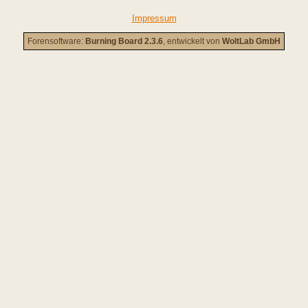
Impressum
Forensoftware:
Burning Board 2.3.6
, entwickelt von
WoltLab GmbH