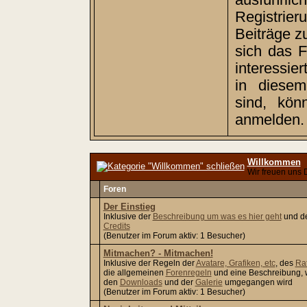
ausführ
Registrie
Beiträge z
sich das 
interessier
in diesem
sind, kö
anmelden.
Willkommen
Wir freuen uns 
Foren
Der Einstieg
Inklusive der
Beschreibung um was es hier geht
und d
Credits
(Benutzer im Forum aktiv: 1 Besucher)
Mitmachen? - Mitmachen!
Inklusive der Regeln der
Avatare, Grafiken, etc
, des
Ra
die allgemeinen
Forenregeln
und eine Beschreibung, w
den
Downloads
und der
Galerie
umgegangen wird
(Benutzer im Forum aktiv: 1 Besucher)