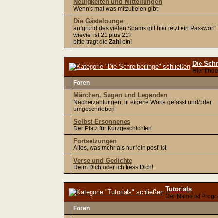
Neuigkeiten und Mitteilungen
Wenn's mal was mitzutielen gibt
Die Gästelounge
aufgrund des vielen Spams gilt hier jetzt ein Passwort:
wieviel ist 21 plus 21?
bitte tragt die
Zahl
ein!
Die Schr
Hier finde
Foren
Märchen, Sagen und Legenden
Nacherzählungen, in eigene Worte gefasst und/oder
umgeschrieben
Selbst Ersonnenes
Der Platz für Kurzgeschichten
Fortsetzungen
Alles, was mehr als nur 'ein post' ist
Verse und Gedichte
Reim Dich oder ich fress Dich!
Tutorials
Der Name ist Prog
Foren