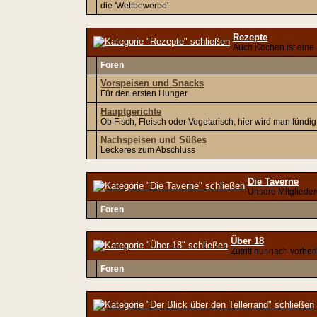
die 'Wettbewerbe'
Rezepte
Auch Kochen ist eine
Foren
Vorspeisen und Snacks
Für den ersten Hunger
Hauptgerichte
Ob Fisch, Fleisch oder Vegetarisch, hier wird man fündig
Nachspeisen und Süßes
Leckeres zum Abschluss
Die Taverne
Unsere Mitgliede
Foren
Über 18
Zutritt nur nach vorhe
Foren