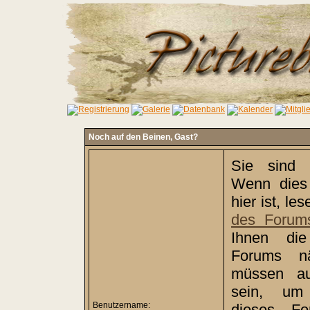
Noch auf den Beinen,
Gast
?
Sie sind 
Wenn dies 
hier ist, le
des Forum
Ihnen di
Forums nä
müssen auß
sein, um 
Benutzername:
dieses Fo