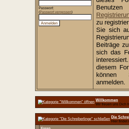
Benutz
Passwort:
(
Passwort vergessen
)
Registrieru
zu registri
Sie sich a
Registrie
Beiträge z
sich das F
interessiert
diesem Foru
können
anmelden.
Willkommen
Wir freuen uns Dich h
Die Schre
Hier findet
Foren