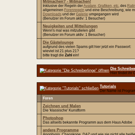
Mitmachen? - Mitmachen!
Inklusive der Regeln der
Avatare, Grafiken, etc
, des
Rati
allgemeinen
Forenregeln
und eine Beschreibung, wie m
Downloads
und der
Galerie
umgegangen wird
(Benutzer im Forum aktiv: 1 Besucher)
Neuigkeiten und Mitteilungen
Wenn's mal was mitzutielen gibt
(Benutzer im Forum aktiv: 1 Besucher)
Die Gästelounge
aufgrund des vielen Spams gilt hier jetzt ein Passwort:
wieviel ist 21 plus 21?
bitte tragt die
Zahl
ein!
Die Schreibe
Hier findet ihr
Tutorials
Der Name ist Progr
Foren
Zeichnen und Malen
Die 'klassische' Kunstform
Photoshop
Das allseits bekannte Programm aus dem Haus Adobe
andere Programme
Apophysis, Chaoskope, DAZ und wie sie nicht alle heiß