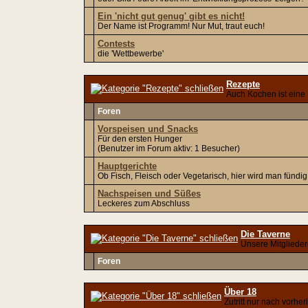
Ein 'nicht gut genug' gibt es nicht!
Der Name ist Programm! Nur Mut, traut euch!
Contests
die 'Wettbewerbe'
Rezepte
Auch Kochen ist eine
Foren
Vorspeisen und Snacks
Für den ersten Hunger
(Benutzer im Forum aktiv: 1 Besucher)
Hauptgerichte
Ob Fisch, Fleisch oder Vegetarisch, hier wird man fündig
Nachspeisen und Süßes
Leckeres zum Abschluss
Die Taverne
Unsere Mitgliede
Foren
Über 18
Zutritt nur nach vorhe