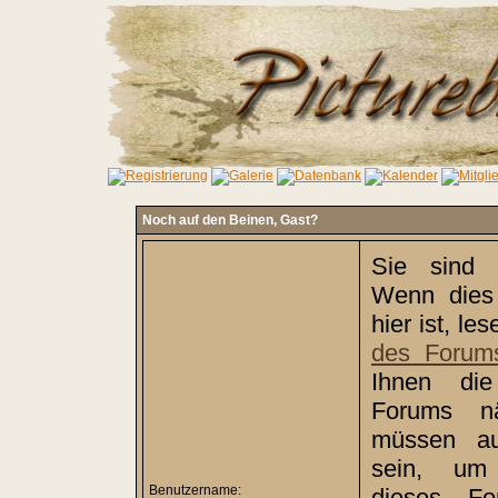
Noch auf den Beinen,
Gast
?
Sie sind 
Wenn dies 
hier ist, le
des Forum
Ihnen di
Forums nä
müssen auß
sein, um 
Benutzername:
dieses Fo