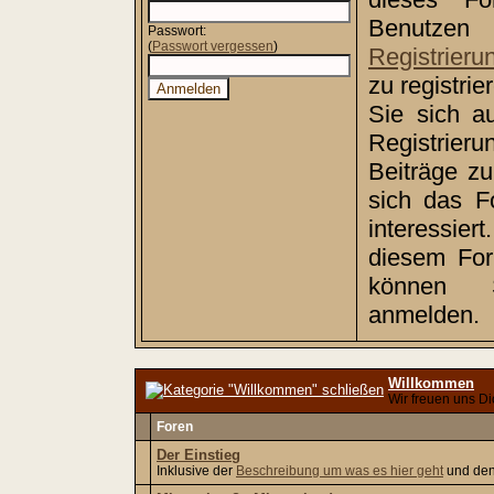
Benutz
Passwort:
(
Passwort vergessen
)
Registrieru
zu registri
Sie sich a
Registrie
Beiträge z
sich das F
interessiert
diesem Foru
können
anmelden.
Willkommen
Wir freuen uns Di
Foren
Der Einstieg
Inklusive der
Beschreibung um was es hier geht
und de