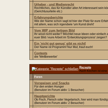
Urheber - und Medienrecht
Rechtliches, das für Künstler aller Art interessant sein k
(Gerichtusurteile etc.)
Erfahrungsberichte
Wie der Name schon sagt ist hier der Platz für eure Erf
mit allem, was sich irgendwie 'um Kunst dreht'
Vom WIP zum fertigen Bild
Ihr wisst nicht weiter? Möchtet neue Ideen oder einfach 
euer Bild / eure Arbeit im 'Entwicklungsprozess' zeigen?
Ein 'nicht gut genug' gibt es nicht!
Der Name ist Programm! Nur Mut, traut euch!
Contests
die 'Wettbewerbe'
Rezepte
Auch Kochen ist eine
Foren
Vorspeisen und Snacks
Für den ersten Hunger
(Benutzer im Forum aktiv: 1 Besucher)
Hauptgerichte
Ob Fisch, Fleisch oder Vegetarisch, hier wird man fündig
(Benutzer im Forum aktiv: 2 Besucher)