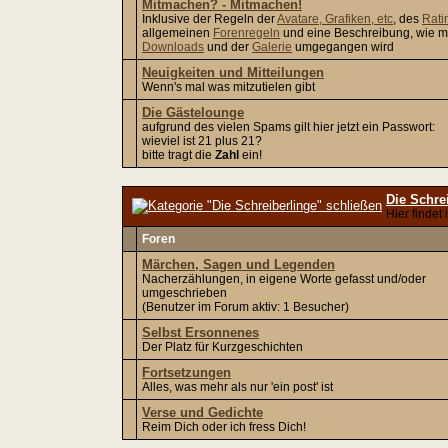
Mitmachen? - Mitmachen!
Inklusive der Regeln der
Avatare, Grafiken, etc
, des
Rati
allgemeinen
Forenregeln
und eine Beschreibung, wie m
Downloads
und der
Galerie
umgegangen wird
Neuigkeiten und Mitteilungen
Wenn's mal was mitzutielen gibt
Die Gästelounge
aufgrund des vielen Spams gilt hier jetzt ein Passwort:
wieviel ist 21 plus 21?
bitte tragt die
Zahl
ein!
Die Schre
Hier findet
Foren
Märchen, Sagen und Legenden
Nacherzählungen, in eigene Worte gefasst und/oder
umgeschrieben
(Benutzer im Forum aktiv: 1 Besucher)
Selbst Ersonnenes
Der Platz für Kurzgeschichten
Fortsetzungen
Alles, was mehr als nur 'ein post' ist
Verse und Gedichte
Reim Dich oder ich fress Dich!