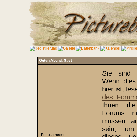
Guten Abend,
Gast
Sie sind 
Wenn dies 
hier ist, le
des Forum
Ihnen di
Forums nä
müssen auß
sein, um 
Benutzername:
dieses Fo