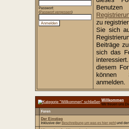
Benutz
Passwort:
(
Passwort vergessen
)
Registrieru
zu registri
Sie sich a
Registrie
Beiträge z
sich das F
interessiert
diesem Foru
können
anmelden.
Willkommen
Wir freuen uns Di
Foren
Der Einstieg
Inklusive der
Beschreibung um was es hier geht
und de