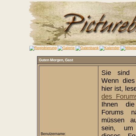
Guten Morgen,
Gast
Sie sind 
Wenn dies 
hier ist, le
des Forum
Ihnen di
Forums nä
müssen auß
sein, um 
Benutzername:
dieses Fo