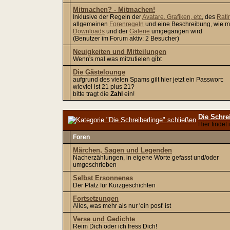
Mitmachen? - Mitmachen!
Inklusive der Regeln der
Avatare, Grafiken, etc
, des
Rati
allgemeinen
Forenregeln
und eine Beschreibung, wie m
Downloads
und der
Galerie
umgegangen wird
(Benutzer im Forum aktiv: 2 Besucher)
Neuigkeiten und Mitteilungen
Wenn's mal was mitzutielen gibt
Die Gästelounge
aufgrund des vielen Spams gilt hier jetzt ein Passwort:
wieviel ist 21 plus 21?
bitte tragt die
Zahl
ein!
Die Schre
Hier findet
Foren
Märchen, Sagen und Legenden
Nacherzählungen, in eigene Worte gefasst und/oder
umgeschrieben
Selbst Ersonnenes
Der Platz für Kurzgeschichten
Fortsetzungen
Alles, was mehr als nur 'ein post' ist
Verse und Gedichte
Reim Dich oder ich fress Dich!