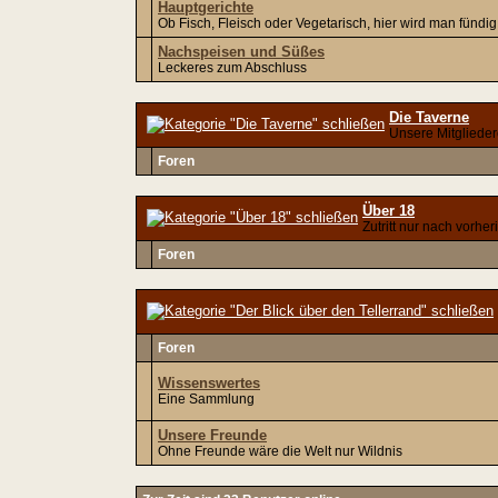
Hauptgerichte
Ob Fisch, Fleisch oder Vegetarisch, hier wird man fündig
Nachspeisen und Süßes
Leckeres zum Abschluss
Die Taverne
Unsere Mitgliede
Foren
Über 18
Zutritt nur nach vorhe
Foren
Foren
Wissenswertes
Eine Sammlung
Unsere Freunde
Ohne Freunde wäre die Welt nur Wildnis