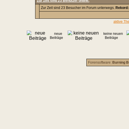
Zur Zeit sind 23 Benutzer online.
Zur Zeit sind 23 Besucher im Forum unterwegs.
Rekord:
aktive Th
neue
keine neuen
Beiträge
Beiträge
Forensoftware:
Burning B