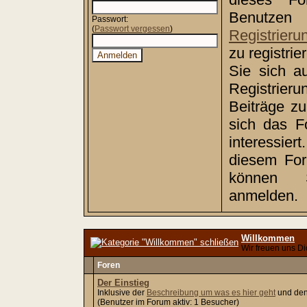
Benutz
Passwort:
(
Passwort vergessen
)
Registrieru
zu registri
Sie sich a
Registrie
Beiträge z
sich das F
interessiert
diesem Foru
können
anmelden.
Willkommen
Wir freuen uns Di
Foren
Der Einstieg
Inklusive der
Beschreibung um was es hier geht
und de
(Benutzer im Forum aktiv: 1 Besucher)