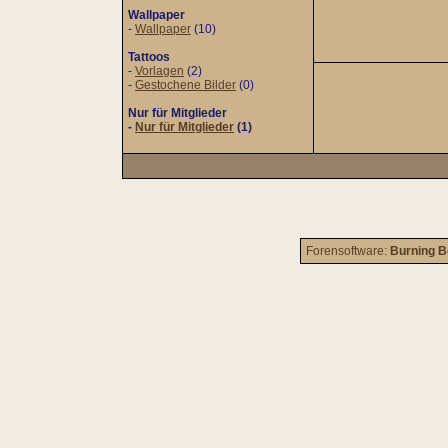
Wallpaper
-
Wallpaper
(10)
Tattoos
-
Vorlagen
(2)
-
Gestochene Bilder
(0)
Nur für Mitglieder
-
Nur für Mitglieder
(1)
Forensoftware:
Burning B