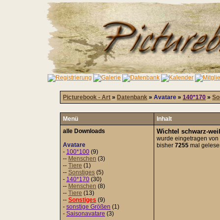
Picturebook - Art
»
Datenbank
»
Avatare
»
140*170
»
So
Menü
Inhalt
alle Downloads
Wichtel schwarz-wei
wurde eingetragen von
Avatare
bisher
7255
mal gelese
-
100*100
(9)
--
Menschen
(3)
--
Tiere
(1)
--
Sonstiges
(5)
-
140*170
(30)
--
Menschen
(8)
--
Tiere
(13)
--
Sonstiges
(9)
-
sonstige Größen
(1)
-
Saisonavatare
(3)