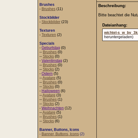
Brushes
Beschreibung:
-
Brushes
(11)
Bitte beachtet die N
Stockbilder
-
Stockbilder
(23)
Dateianhang:
Texturen
wichtel-s_w_by_3k
-
Texturen
(2)
heruntergeladen)
Specials
-
Geburtstag
(0)
--
Brushes
(0)
--
Stocks
(0)
-
Valentinstag
(2)
--
Brushes
(0)
--
Stocks
(2)
-
Ostern
(5)
--
Avatare
(5)
--
Brushes
(0)
--
Stocks
(0)
-
Halloween
(6)
--
Avatare
(3)
--
Brushes
(1)
--
Stocks
(2)
-
Weihnachten
(12)
--
Avatare
(5)
--
Brushes
(1)
--
Stocks
(6)
Banner, Buttons, Icons
-
Banner, Buttons, Icons
(2)