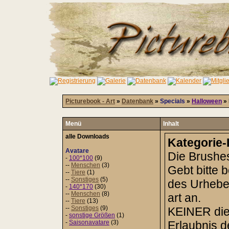
Picturebook - Art
»
Datenbank
»
Specials
»
Halloween
» 
Menü
Inhalt
alle Downloads
Kategorie-
Avatare
Die Brushes
-
100*100
(9)
--
Menschen
(3)
Gebt bitte
--
Tiere
(1)
--
Sonstiges
(5)
des Urheber
-
140*170
(30)
--
Menschen
(8)
art an.
--
Tiere
(13)
--
Sonstiges
(9)
KEINER dies
-
sonstige Größen
(1)
-
Saisonavatare
(3)
Erlaubnis 