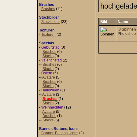
hochgeladen
Brushes
-
Brushes
(11)
Stockbilder
-
Stockbilder
(23)
Bild
Name
3 Spinnen
Texturen
Photoshop
-
Texturen
(2)
Specials
-
Geburtstag
(0)
--
Brushes
(0)
--
Stocks
(0)
-
Valentinstag
(2)
--
Brushes
(0)
--
Stocks
(2)
-
Ostern
(5)
--
Avatare
(5)
--
Brushes
(0)
--
Stocks
(0)
-
Halloween
(6)
--
Avatare
(3)
--
Brushes
(1)
--
Stocks
(2)
-
Weihnachten
(12)
--
Avatare
(5)
--
Brushes
(1)
--
Stocks
(6)
Banner, Buttons, Icons
-
Banner, Buttons, Icons
(2)