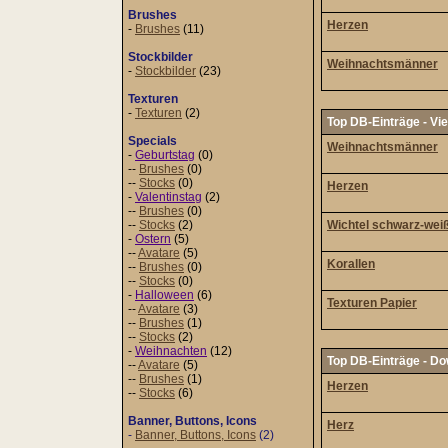
Brushes
Herzen
-
Brushes
(11)
Stockbilder
Weihnachtsmänner
-
Stockbilder
(23)
Texturen
-
Texturen
(2)
Top DB-Einträge - Vi
Specials
Weihnachtsmänner
-
Geburtstag
(0)
--
Brushes
(0)
--
Stocks
(0)
Herzen
-
Valentinstag
(2)
--
Brushes
(0)
--
Stocks
(2)
Wichtel schwarz-wei
-
Ostern
(5)
--
Avatare
(5)
Korallen
--
Brushes
(0)
--
Stocks
(0)
-
Halloween
(6)
Texturen Papier
--
Avatare
(3)
--
Brushes
(1)
--
Stocks
(2)
-
Weihnachten
(12)
Top DB-Einträge - D
--
Avatare
(5)
--
Brushes
(1)
Herzen
--
Stocks
(6)
Banner, Buttons, Icons
Herz
-
Banner, Buttons, Icons
(2)