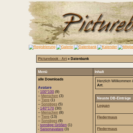
Picturebook - Art
» Datenbank
Menü
Inhalt
alle Downloads
Herzlich Willkommen 
Art
.
Avatare
-
100*100
(9)
--
Menschen
(3)
Neuste DB-Einträge
--
Tiere
(1)
--
Sonstiges
(5)
Leguan
-
140*170
(30)
--
Menschen
(8)
--
Tiere
(13)
Fledermaus
--
Sonstiges
(9)
-
sonstige Größen
(1)
Fledermaus
-
Saisonavatare
(3)