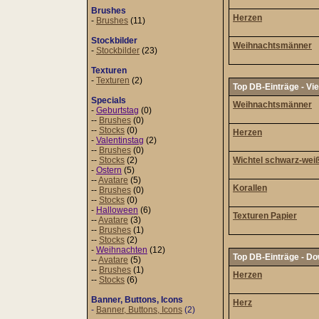
Brushes
Herzen
-
Brushes
(11)
Stockbilder
Weihnachtsmänner
-
Stockbilder
(23)
Texturen
-
Texturen
(2)
Top DB-Einträge - Vi
Specials
Weihnachtsmänner
-
Geburtstag
(0)
--
Brushes
(0)
--
Stocks
(0)
Herzen
-
Valentinstag
(2)
--
Brushes
(0)
--
Stocks
(2)
Wichtel schwarz-wei
-
Ostern
(5)
--
Avatare
(5)
Korallen
--
Brushes
(0)
--
Stocks
(0)
-
Halloween
(6)
Texturen Papier
--
Avatare
(3)
--
Brushes
(1)
--
Stocks
(2)
-
Weihnachten
(12)
Top DB-Einträge - D
--
Avatare
(5)
--
Brushes
(1)
Herzen
--
Stocks
(6)
Banner, Buttons, Icons
Herz
-
Banner, Buttons, Icons
(2)