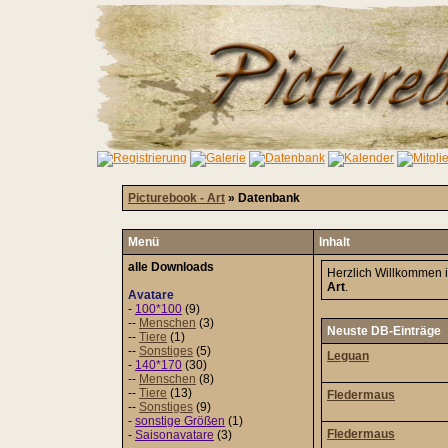
Picturebook - Art
» Datenbank
Menü
Inhalt
alle Downloads
Herzlich Willkommen 
Art
.
Avatare
-
100*100
(9)
--
Menschen
(3)
Neuste DB-Einträge
--
Tiere
(1)
--
Sonstiges
(5)
Leguan
-
140*170
(30)
--
Menschen
(8)
--
Tiere
(13)
Fledermaus
--
Sonstiges
(9)
-
sonstige Größen
(1)
Fledermaus
-
Saisonavatare
(3)