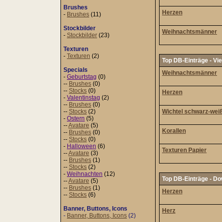
Brushes
Herzen
-
Brushes
(11)
Stockbilder
Weihnachtsmänner
-
Stockbilder
(23)
Texturen
-
Texturen
(2)
Top DB-Einträge - Vi
Specials
Weihnachtsmänner
-
Geburtstag
(0)
--
Brushes
(0)
--
Stocks
(0)
Herzen
-
Valentinstag
(2)
--
Brushes
(0)
--
Stocks
(2)
Wichtel schwarz-wei
-
Ostern
(5)
--
Avatare
(5)
Korallen
--
Brushes
(0)
--
Stocks
(0)
-
Halloween
(6)
Texturen Papier
--
Avatare
(3)
--
Brushes
(1)
--
Stocks
(2)
-
Weihnachten
(12)
Top DB-Einträge - D
--
Avatare
(5)
--
Brushes
(1)
Herzen
--
Stocks
(6)
Banner, Buttons, Icons
Herz
-
Banner, Buttons, Icons
(2)