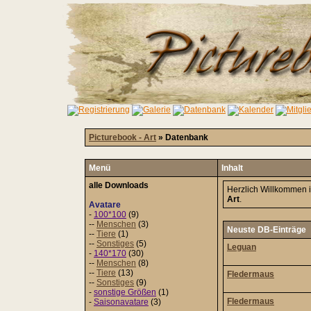
Picturebook - Art
» Datenbank
Menü
Inhalt
alle Downloads
Herzlich Willkommen 
Art
.
Avatare
-
100*100
(9)
--
Menschen
(3)
Neuste DB-Einträge
--
Tiere
(1)
--
Sonstiges
(5)
Leguan
-
140*170
(30)
--
Menschen
(8)
--
Tiere
(13)
Fledermaus
--
Sonstiges
(9)
-
sonstige Größen
(1)
Fledermaus
-
Saisonavatare
(3)