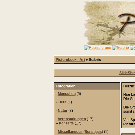
Picturebook - Art
» Galerie
SlideSh
Fotografien
Herzli
-
Menschen
(5)
Hier k
Die Gal
-
Tiere
(1)
Die Grö
-
Natur
(3)
somit 
-
Veranstaltungen
(17)
Viel Sp
--
Konzerte
(17)
Pictur
-
Miscellaneous (Sonstiges)
(1)