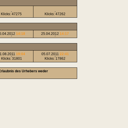
Klicks: 47275
Klicks: 47262
5.04.2012
14:18
25.04.2012
14:17
1.08.2011
19:04
05.07.2011
22:41
Klicks: 31801
Klicks: 17862
 Erlaubnis des Urhebers weder
!