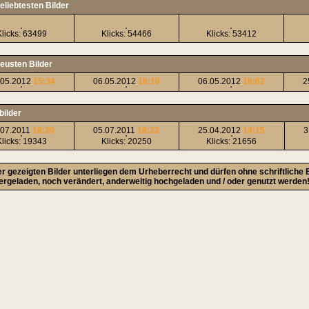
eliebtesten Bilder
Klicks: 63499
Klicks: 54466
Klicks: 53412
neusten Bilder
.05.2012
15:34
06.05.2012
16:10
06.05.2012
16:02
2
bilder
.07.2011
18:20
05.07.2011
18:22
25.04.2012
14:15
3
Klicks: 19343
Klicks: 20250
Klicks: 21656
ier gezeigten Bilder unterliegen dem Urheberrecht und dürfen ohne schriftliche
ergeladen, noch verändert, anderweitig hochgeladen und / oder genutzt werden