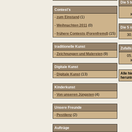
Die 5 b
Contest's
-
zum Einstand
(1)
-
Weihnachten 2011
(0)
Die 5 
-
frühere Contests (Forenfremd)
(15)
30
traditionelle Kunst
Zufalls
-
Zeichnungen und Malereien
(9)
05
Digitale Kunst
Alle h
-
Digitale Kunst
(13)
herunt
Kinderkunst
-
Von unseren Jüngsten
(4)
Unsere Freunde
-
Pestilenz
(2)
Aufträge