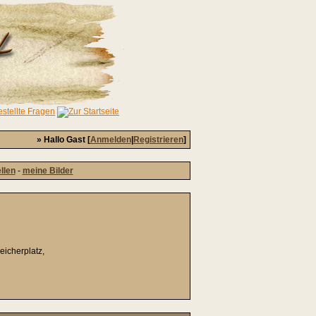
» Hallo Gast [
Anmelden
|
Registrieren
]
ellen
-
meine Bilder
icherplatz,