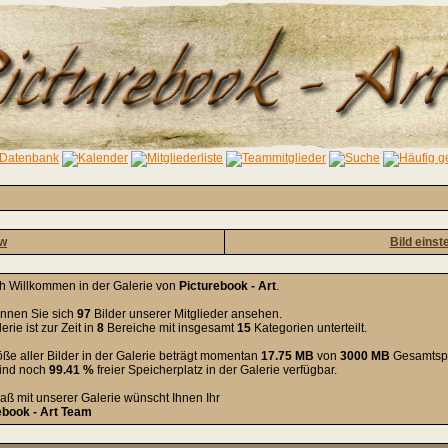
ow
Bild einst
ch Willkommen in der Galerie von
Picturebook - Art
.
önnen Sie sich
97
Bilder unserer Mitglieder ansehen.
erie ist zur Zeit in
8
Bereiche mit insgesamt
15
Kategorien unterteilt.
ße aller Bilder in der Galerie beträgt momentan
17.75 MB
von
3000 MB
Gesamtspe
sind noch
99.41 %
freier Speicherplatz in der Galerie verfügbar.
aß mit unserer Galerie wünscht Ihnen Ihr
ebook - Art Team