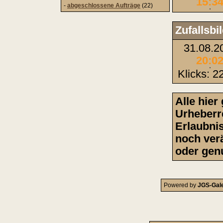
15:3
-
abgeschlossene Aufträge
(22)
Zufallsbi
31.08.2
20:0
Klicks: 2
Alle hier
Urheberre
Erlaubni
noch ver
oder gen
Powered by
JGS-Gale