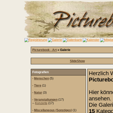
Picturebook - Art
» Galerie
SlideShow
Fotografien
Herzlich 
-
Menschen
(5)
Picturebo
-
Tiere
(1)
Hier könn
-
Natur
(3)
ansehen.
-
Veranstaltungen
(17)
--
Konzerte
(17)
Die Galeri
15
Kategor
-
Miscellaneous (Sonstiges)
(1)