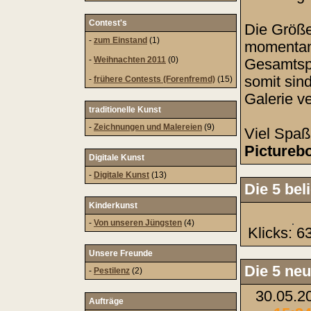
Contest's
Die Größe 
-
zum Einstand
(1)
momenta
-
Weihnachten 2011
(0)
Gesamtspe
somit sin
-
frühere Contests (Forenfremd)
(15)
Galerie ve
traditionelle Kunst
-
Zeichnungen und Malereien
(9)
Viel Spaß
Pictureb
Digitale Kunst
-
Digitale Kunst
(13)
Die 5 bel
Kinderkunst
-
Von unseren Jüngsten
(4)
Klicks: 6
Unsere Freunde
Die 5 neu
-
Pestilenz
(2)
30.05.2
Aufträge