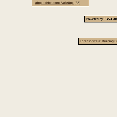
-
abgeschlossene Aufträge
(22)
Powered by
JGS-Gale
Forensoftware:
Burning B