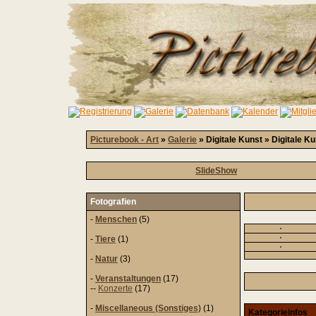
Picturebook - Art
»
Galerie
» Digitale Kunst » Digitale K
SlideShow
Fotografien
-
Menschen
(5)
-
Tiere
(1)
-
Natur
(3)
-
Veranstaltungen
(17)
--
Konzerte
(17)
-
Miscellaneous (Sonstiges)
(1)
Kategorieinfos