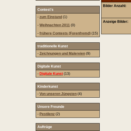
Bilder Anzahl:
Contest's
-
zum Einstand
(1)
Anzeige Bilder:
-
Weihnachten 2011
(0)
-
frühere Contests (Forenfremd)
(15)
traditionelle Kunst
-
Zeichnungen und Malereien
(9)
Digitale Kunst
-
Digitale Kunst
(13)
Kinderkunst
-
Von unseren Jüngsten
(4)
Unsere Freunde
-
Pestilenz
(2)
Aufträge