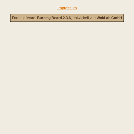
Impressum
Forensoftware:
Burning Board 2.3.6
, entwickelt von
WoltLab GmbH