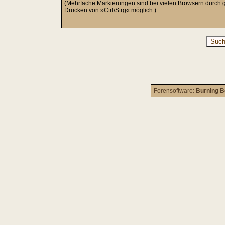
(Mehrfache Markierungen sind bei vielen Browsern durch g
Drücken von »Ctrl/Strg« möglich.)
Forensoftware:
Burning B