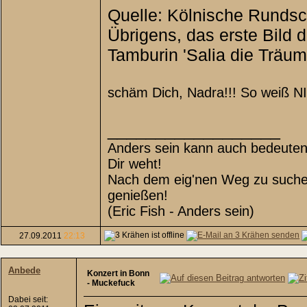
Quelle: Kölnische Rundsc
Übrigens, das erste Bild 
Tamburin 'Salia die Träum
schäm Dich, Nadra!!! So weiß NIE
__________________
Anders sein kann auch bedeuten,
Dir weht!
Nach dem eig'nen Weg zu suchen,
genießen!
(Eric Fish - Anders sein)
27.09.2011
22:13
Anbede
Konzert in Bonn
- Muckefuck
Dabei seit: