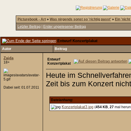
Picturebook - Art
»
Was nirgends sonst so 'richtig passt'
»
Ein 'nicht
Letzter Beitrag
|
Erster ungelesener Beitrag
Entwurf Konzertplakat
Autor
Beitrag
Zaida
Entwurf
18+
Konzertplakat
Heute im Schnellverfahre
Zeit bis zum Konzert nich
Dabei seit: 01.07.2011
Dateianhang:
Konzertplakat3.jpg
(
454 KB
,
27
mal herun