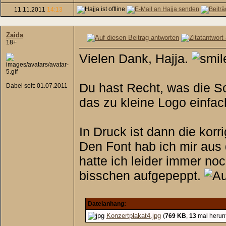
11.11.2011
14:13
Zaida
18+
Vielen Dank, Hajja.
Du hast Recht, was die Sc
Dabei seit: 01.07.2011
das zu kleine Logo einfac
In Druck ist dann die kor
Den Font hab ich mir aus
hatte ich leider immer noc
bisschen aufgepeppt.
Dateianhang:
Konzertplakat4.jpg
(
769 KB
,
13
mal herun