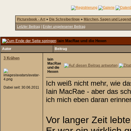
Picturebook - Art
»
Die Schreiberlinge
»
Märchen, Sagen und Legen
Letzter Beitrag
|
Erster ungelesener Beitrag
Iain MacRae und die Hexen
Autor
Beitrag
3 Krähen
Iain
MacRae
und die
Hexen
Ich weiß nicht mehr, wie da
Dabei seit: 30.06.2011
Iain MacRae - aber das sch
ich mich eben daran erinne
Vor langer Zeit lebt
Er war ein wirklich 