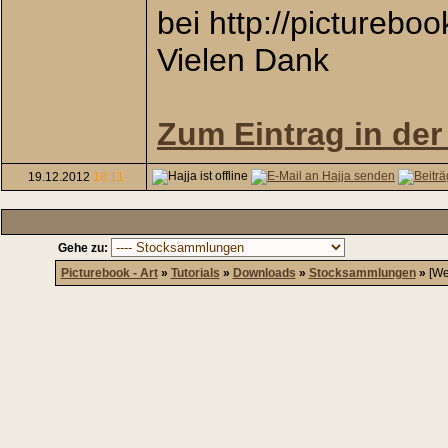
bei http://pictureboo
Vielen Dank
Zum Eintrag in de
19.12.2012
18:11
Gehe zu:
Picturebook - Art
»
Tutorials
»
Downloads
»
Stocksammlungen
»
[We