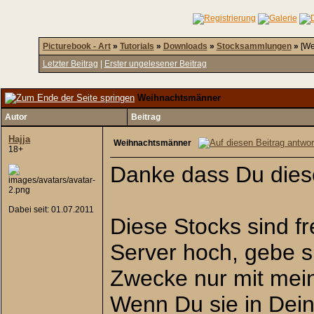
Picturebook - Art
»
Tutorials
»
Downloads
»
Stocksammlungen
»
[We
Letzter Beitrag
|
Erster ungelesener Beitrag
Weihnachtsmänner
Autor
Beitrag
Hajja
Weihnachtsmänner
18+
Danke dass Du diese
Dabei seit: 01.07.2011
Diese Stocks sind fr
Server hoch, gebe si
Zwecke nur mit meine
Wenn Du sie in Deine