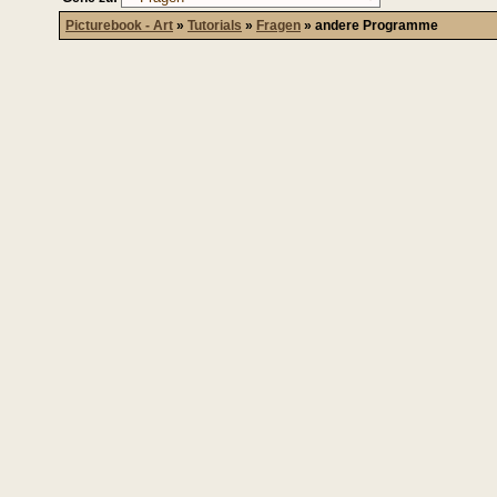
Picturebook - Art
»
Tutorials
»
Fragen
»
andere Programme