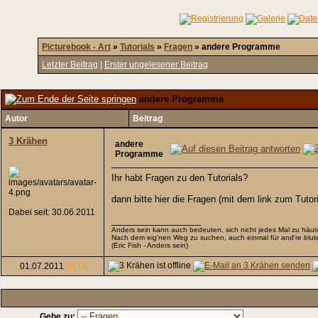
Picturebook - Art
»
Tutorials
»
Fragen
»
andere Programme
Letzter Beitrag
|
Erster ungelesener Beitrag
andere Programme
Autor
Beitrag
3 Krähen
andere
Programme
Ihr habt Fragen zu den Tutorials?
dann bitte hier die Fragen (mit dem link zum Tutoria
Dabei seit: 30.06.2011
__________________
Anders sein kann auch bedeuten, sich nicht jedes Mal zu häute
Nach dem eig'nen Weg zu suchen, auch einmal für and're blut
(Eric Fish - Anders sein)
01.07.2011
18:04
Gehe zu: