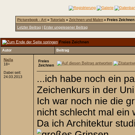
Picturebook - Art
»
Tutorials
»
Zeichnen und Malen
»
Freies Zeichnen
Letzter Beitrag
|
Erster ungelesener Beitrag
Freies Zeichnen
Autor
Beitrag
Najla
Freies
18+
Zeichnen
Dabei seit:
...ich habe noch ein p
24.03.2013
Zeichenkurs in der Un
Ich war noch nie die g
nicht schlecht mal ein
Da ich Architektur stud