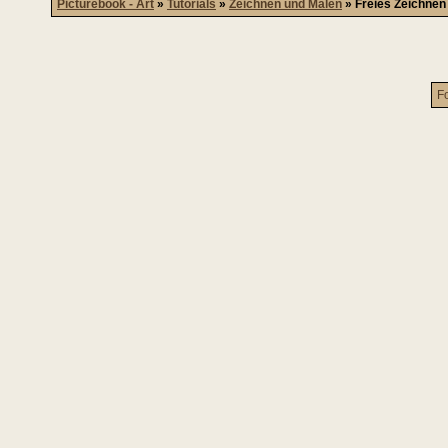
Picturebook - Art
»
Tutorials
»
Zeichnen und Malen
»
Freies Zeichnen
F