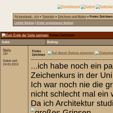
Picturebook - Art
»
Tutorials
»
Zeichnen und Malen
»
Freies Zeichnen
Letzter Beitrag
|
Erster ungelesener Beitrag
Freies Zeichnen
Autor
Beitrag
Najla
Freies
18+
Zeichnen
Dabei seit:
...ich habe noch ein p
24.03.2013
Zeichenkurs in der Un
Ich war noch nie die g
nicht schlecht mal ein
Da ich Architektur stud