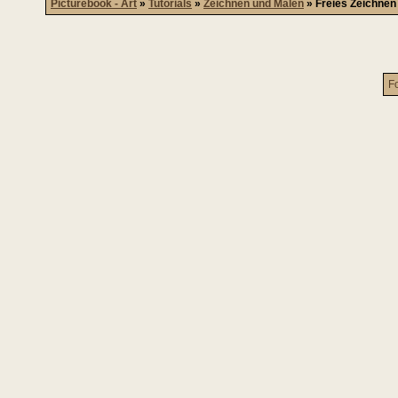
Picturebook - Art
»
Tutorials
»
Zeichnen und Malen
»
Freies Zeichnen
F