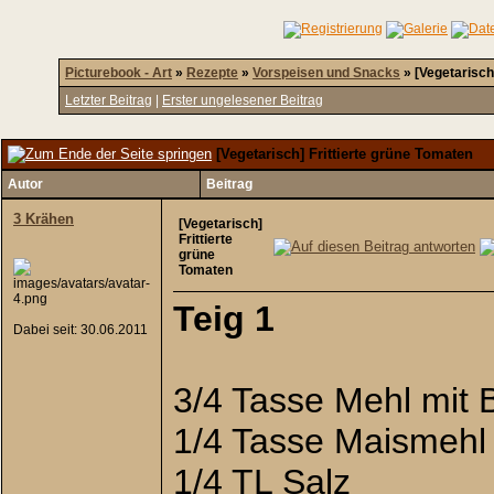
Picturebook - Art
»
Rezepte
»
Vorspeisen und Snacks
»
[Vegetarisch
Letzter Beitrag
|
Erster ungelesener Beitrag
[Vegetarisch] Frittierte grüne Tomaten
Autor
Beitrag
3 Krähen
[Vegetarisch]
Frittierte
grüne
Tomaten
Teig 1
Dabei seit: 30.06.2011
3/4 Tasse Mehl mit 
1/4 Tasse Maismehl
1/4 TL Salz