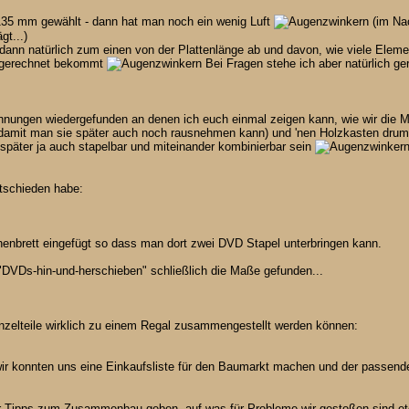
135 mm gewählt - dann hat man noch ein wenig Luft
(im Na
gt...)
 dann natürlich zum einen von der Plattenlänge ab und davon, wie viele Elemen
ngerechnet bekommt
Bei Fragen stehe ich aber natürlich g
chnungen wiedergefunden an denen ich euch einmal zeigen kann, wie wir die
damit man sie später auch noch rausnehmen kann) und 'nen Holzkasten drum g
später ja auch stapelbar und miteinander kombinierbar sein
ntschieden habe:
enbrett eingefügt so dass man dort zwei DVD Stapel unterbringen kann.
"DVDs-hin-und-herschieben" schließlich die Maße gefunden...
nzelteile wirklich zu einem Regal zusammengestellt werden können:
wir konnten uns eine Einkaufsliste für den Baumarkt machen und der passende
ar Tipps zum Zusammenbau geben, auf was für Probleme wir gestoßen sind e