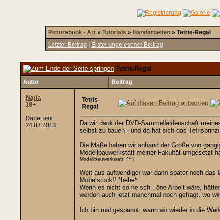
Picturebook - Art
»
Tutorials
»
Handarbeiten
»
Tetris-Regal
Letzter Beitrag
|
Erster ungelesener Beitrag
Tetris-Regal
Autor
Beitrag
Najla
Tetris-
18+
Regal
Dabei seit:
Da wir dank der DVD-Sammelleidenschaft meines F
24.03.2013
selbst zu bauen - und da hat sich das Tetrisprin
Die Maße haben wir anhand der Größe von gängige
Modellbauwerkstatt meiner Fakultät umgesetzt 
Modellbauwerkstatt! ^^ )
Weit aus aufwendiger war dann später noch das lac
Möbelstück!! *hehe*
Wenn es nicht so ne sch...öne Arbeit wäre, hätte
werden auch jetzt manchmal noch gefragt, wo wir
Ich bin mal gespannt, wann wir wieder in die Wer