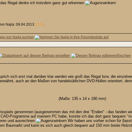
n das Regal denke ich trotzdem ganz gut erkennen
 von Najla: 09.04.2013
13:01
.
, sprich sich erst mal darüber klar werden wie groß das Regal bzw. die einzel
s erwähnt, auch an den Maßen von handelsüblichen DVD-Hüllen orientiert, d
(Maße: 135 x 14 x 190 mm)
risspiels genommen (ausgenommen das mit den drei "Enden" - das fanden wir
aar CAD-Programme auf meinem PC habe, konnte ich das dort ganz bequem "ma
ieren und ausrechnen
Wir haben uns vorher schon für (lasst
dem Baumarkt und kann es sich auch gleich bequem auf 150 mm breite Holzst