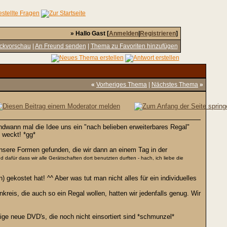
» Hallo Gast [
Anmelden
|
Registrieren
]
ckvorschau
|
An Freund senden
|
Thema zu Favoriten hinzufügen
«
Vorheriges Thema
|
Nächstes Thema
»
ndwann mal die Idee uns ein "nach belieben erweiterbares Regal"
 weckt! *gg*
nsere Formen gefunden, die wir dann an einem Tag in der
dafür dass wir alle Gerätschaften dort benutzten durften - hach, ich liebe die
 gekostet hat! ^^ Aber was tut man nicht alles für ein individuelles
reis, die auch so ein Regal wollen, hatten wir jedenfalls genug. Wir
ige neue DVD's, die noch nicht einsortiert sind *schmunzel*