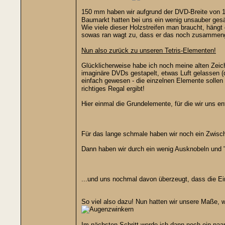
150 mm haben wir aufgrund der DVD-Breite von 
Baumarkt hatten bei uns ein wenig unsauber gesä
Wie viele dieser Holzstreifen man braucht, hängt
sowas ran wagt zu, dass er das noch zusamme
Nun also zurück zu unseren Tetris-Elementen!
Glücklicherweise habe ich noch meine alten Zei
imaginäre DVDs gestapelt, etwas Luft gelassen (
einfach gewesen - die einzelnen Elemente sollen 
richtiges Regal ergibt!
Hier einmal die Grundelemente, für die wir uns e
Für das lange schmale haben wir noch ein Zwisch
Dann haben wir durch ein wenig Ausknobeln und 
...und uns nochmal davon überzeugt, dass die Ei
So viel also dazu! Nun hatten wir unsere Maße, 
Im nächsten Schritt werde ich dann noch ein pa