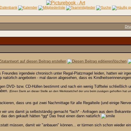
Dru
reundes irgendwie chronisch unter Regal-Platzmagel leiden, hatten wir irge
zip natürlich angeboten - mal davon abgesehen, dass es Kindheitserinnerungen
n DVD- bzw. CD-Hüllen bestimmt und nach ein wenig Tüfftelei schließlich u
haben.
(Einen Dank an dieser Stelle an den Werkstattchef der uns beim zusägen geholfen hat und 
kieren, dass uns gut zwei Nachmittage für alle Regalteile (und einige Nerven)
n wir uns damit ja selbstständig gemacht *lach* - Anfragen aus dem Bekanntenk
 das den gekauft hätten *gg* Das freut einen dann natürlich
kstatt müssen, damit wir "anbauen" können... er türmen sich schon wieder ein